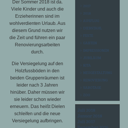
Der Sommer 2018 ist da.
2017
Viele Kinder und auch die
2018
Erzieherinnen sind im
AUSFLUG
wohlverdienten Urlaub. Aus
DIEBSTAHL
diesem Grund nutzen wir
FESTE
die Zeit und führen ein paar
GARTEN
Renovierungsarbeiten
IMPRESSIONEN
durch.
JUBILÄUM
Die Versiegelung auf den
KITA
Holzfussböden in den
NEUGESTALTUNG
beiden Gruppenräumen ist
RENOVIERUNG
leider nach 3 Jahren
SABOTAGE
hinüber. Daher müssen wir
ZOO
sie leider schon wieder
erneuern. Das heißt Dielen
Juli 2018
schleifen und die neue
Januar 2018
Juli 2017
Versiegelung aufbringen.
Dezember 2016