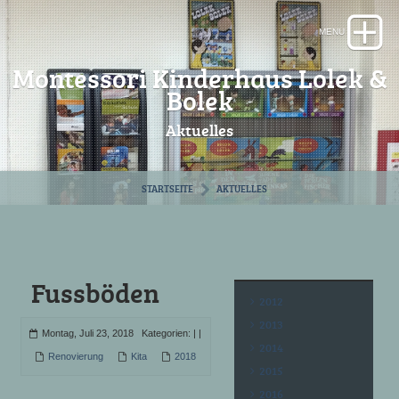
Montessori Kinderhaus Lolek &
Bolek
Aktuelles
STARTSEITE
AKTUELLES
Fussböden
2012
2013
Montag, Juli 23, 2018 Kategorien:
|
|
2014
Renovierung
Kita
2018
2015
2016