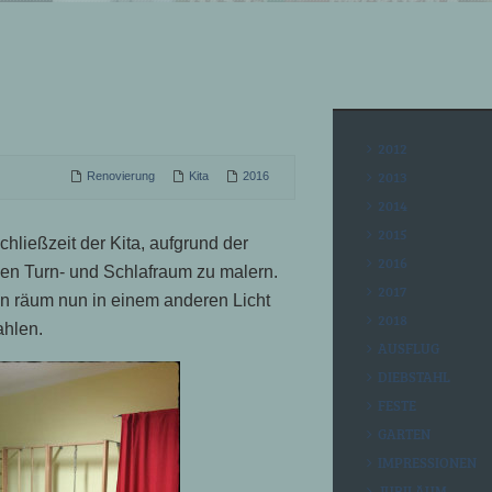
2012
2013
Renovierung
Kita
2016
2014
2015
chließzeit der Kita, aufgrund der
2016
den Turn- und Schlafraum zu malern.
2017
n räum nun in einem anderen Licht
2018
ahlen.
AUSFLUG
DIEBSTAHL
FESTE
GARTEN
IMPRESSIONEN
JUBILÄUM