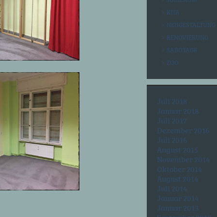
KITA
NEUGESTALTUNG
RENOVIERUNG
SABOTAGE
ZOO
Juli 2018
Januar 2018
Juli 2017
Dezember 2016
Juli 2016
August 2015
November 2014
Oktober 2014
August 2014
Juli 2014
Januar 2014
Januar 2013