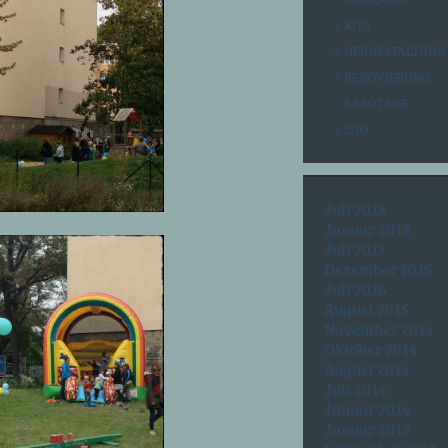
KITA
NEUGESTALTUNG
RENOVIERUNG
SABOTAGE
ZOO
Juli 2018
Januar 2018
Juli 2017
Dezember 2016
Juli 2016
August 2015
November 2014
Oktober 2014
August 2014
Juli 2014
Januar 2014
Januar 2013