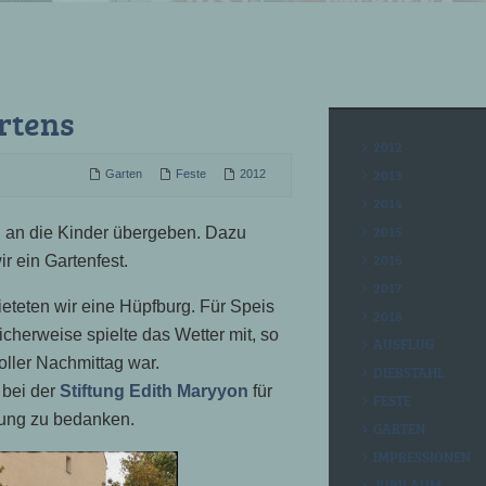
rtens
2012
2013
Garten
Feste
2012
2014
2015
ll an die Kinder übergeben. Dazu
2016
ir ein Gartenfest.
2017
ieteten wir eine Hüpfburg. Für Speis
2018
icherweise spielte das Wetter mit, so
AUSFLUG
toller Nachmittag war.
DIEBSTAHL
 bei der
Stiftung Edith Maryyon
für
FESTE
zung zu bedanken.
GARTEN
IMPRESSIONEN
JUBILÄUM