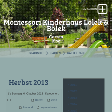
Montessori Kinderhaus Lolek &
Bolek
Garten
Blog
STARTSEITE
GARTEN
GARTEN-BLOG
Herbst 2013
2011
2012
Sonntag, 6. Oktober 2013 Kategorien:
2013
|
|
|
Herbst
2013
2014
Zustand
Impressionen
2015