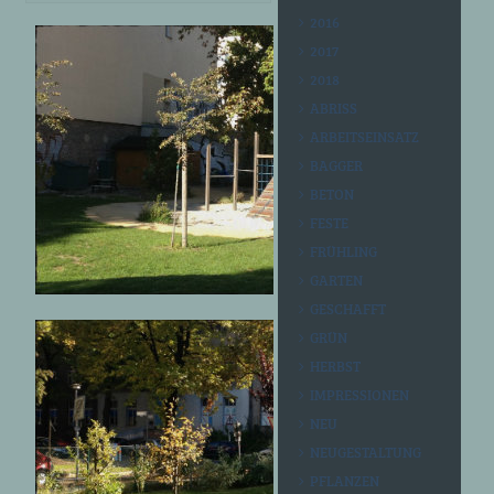
2016
2017
2018
ABRISS
ARBEITSEINSATZ
BAGGER
BETON
FESTE
FRÜHLING
GARTEN
GESCHAFFT
GRÜN
HERBST
IMPRESSIONEN
NEU
NEUGESTALTUNG
PFLANZEN