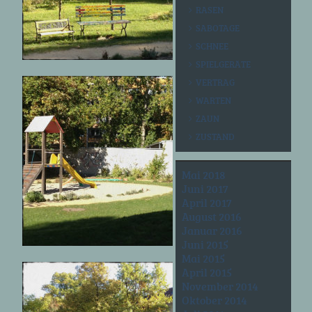
RASEN
SABOTAGE
SCHNEE
SPIELGERÄTE
VERTRAG
WARTEN
ZAUN
ZUSTAND
Mai 2018
Juni 2017
April 2017
August 2016
Januar 2016
Juni 2015
Mai 2015
April 2015
November 2014
Oktober 2014